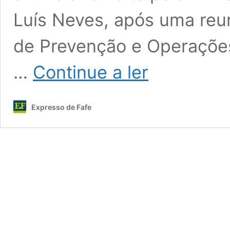
Luís Neves, após uma re
de Prevenção e Operações
Governo
…
Continue a ler
decreta
situação
de
Expresso de Fafe
alerta
em
Portugal
devido
às
altas
temperaturas