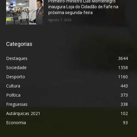
Primeiro-ministro Luís Montenegro
inaugura Loja do Cidadão de Fafe na
próxima segunda-feira
Agosto 7, 2026
Categorias
Destaques
3644
Sociedade
1358
Desporto
1160
Cultura
443
Política
373
Freguesias
338
Autárquicas 2021
102
Economia
93