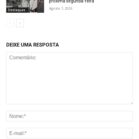
próxima segunda-feira
Agosto 7, 2026
Destaques
DEIXE UMA RESPOSTA
Comentário:
No
E-
mai