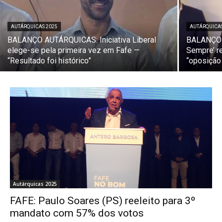
AUTÁRQUICAS 2025
AUTÁRQUICA
BALANÇO AUTÁRQUICAS: Iniciativa Liberal
BALANÇO A
elege-se pela primeira vez em Fafe —
Sempre’ r
“Resultado foi histórico”
“oposição
Autárquicas 2025
FAFE: Paulo Soares (PS) reeleito para 3º
mandato com 57% dos votos