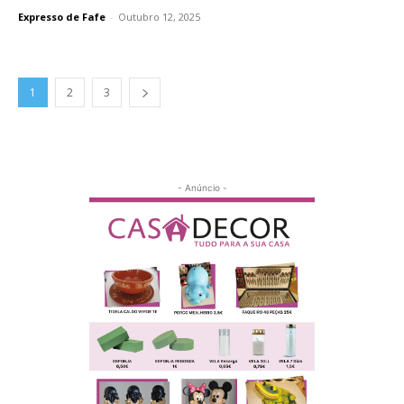
Expresso de Fafe
-
Outubro 12, 2025
1
2
3
- Anúncio -