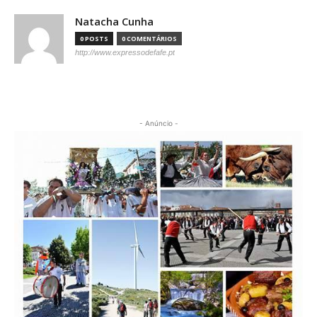
Natacha Cunha
0 POSTS
0 COMENTÁRIOS
http://www.expressodefafe.pt
- Anúncio -