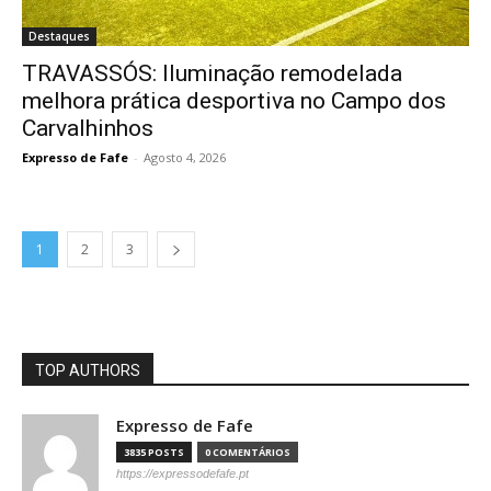
Destaques
TRAVASSÓS: Iluminação remodelada
melhora prática desportiva no Campo dos
Carvalhinhos
Expresso de Fafe
-
Agosto 4, 2026
1
2
3
TOP AUTHORS
Expresso de Fafe
3835 POSTS
0 COMENTÁRIOS
https://expressodefafe.pt