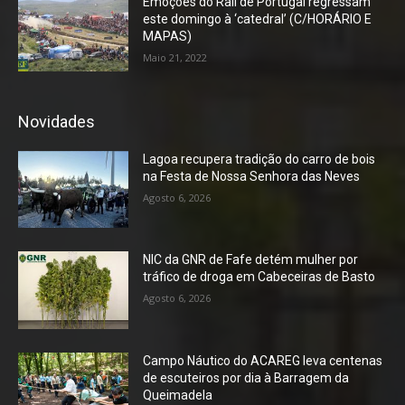
Emoções do Rali de Portugal regressam
este domingo à ‘catedral’ (C/HORÁRIO E
MAPAS)
Maio 21, 2022
Novidades
Lagoa recupera tradição do carro de bois
na Festa de Nossa Senhora das Neves
Agosto 6, 2026
NIC da GNR de Fafe detém mulher por
tráfico de droga em Cabeceiras de Basto
Agosto 6, 2026
Campo Náutico do ACAREG leva centenas
de escuteiros por dia à Barragem da
Queimadela