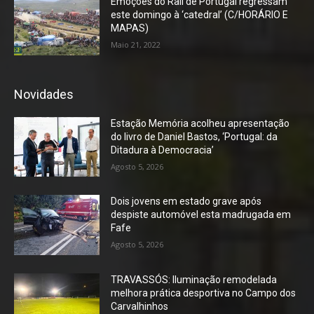
Emoções do Rali de Portugal regressam
este domingo à ‘catedral’ (C/HORÁRIO E
MAPAS)
Maio 21, 2022
Novidades
Estação Memória acolheu apresentação
do livro de Daniel Bastos, ‘Portugal: da
Ditadura à Democracia’
Agosto 5, 2026
Dois jovens em estado grave após
despiste automóvel esta madrugada em
Fafe
Agosto 5, 2026
TRAVASSÓS: Iluminação remodelada
melhora prática desportiva no Campo dos
Carvalhinhos