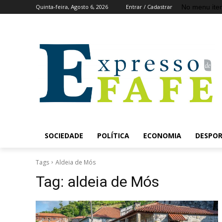
No menu ite
Quinta-feira, Agosto 6, 2026
Entrar / Cadastrar
SOCIEDADE
POLÍTICA
ECONOMIA
DESPO
Tags
Aldeia de Mós
Tag:
aldeia de Mós