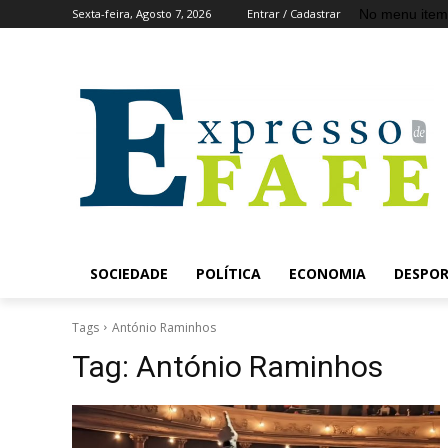
No menu item
Sexta-feira, Agosto 7, 2026
Entrar / Cadastrar
SOCIEDADE
POLÍTICA
ECONOMIA
DESPO
Tags
António Raminhos
Tag:
António Raminhos