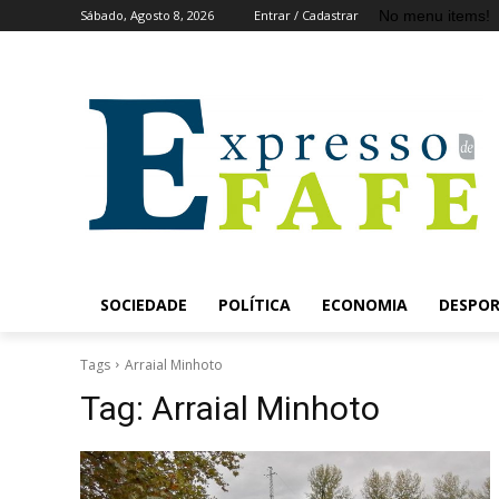
No menu items!
Sábado, Agosto 8, 2026
Entrar / Cadastrar
SOCIEDADE
POLÍTICA
ECONOMIA
DESPO
Tags
Arraial Minhoto
Tag:
Arraial Minhoto