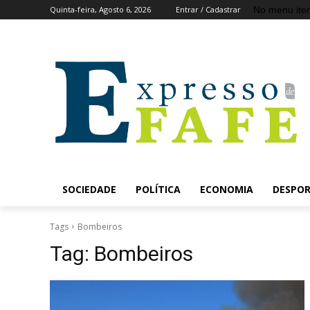
No menu ite
Quinta-feira, Agosto 6, 2026
Entrar / Cadastrar
SOCIEDADE
POLÍTICA
ECONOMIA
DESPO
Tags
Bombeiros
Tag:
Bombeiros