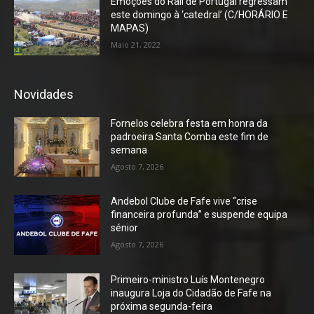
Emoções do Rali de Portugal regressam
este domingo à ‘catedral’ (C/HORÁRIO E
MAPAS)
Maio 21, 2022
Novidades
Fornelos celebra festa em honra da
padroeira Santa Comba este fim de
semana
Agosto 7, 2026
Andebol Clube de Fafe vive “crise
financeira profunda” e suspende equipa
sénior
Agosto 7, 2026
Primeiro-ministro Luís Montenegro
inaugura Loja do Cidadão de Fafe na
próxima segunda-feira