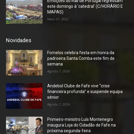
Emoções do Rali de Portugal regressam
este domingo à ‘catedral’ (C/HORÁRIO E
MAPAS)
Maio 21, 2022
Novidades
Fornelos celebra festa em honra da
padroeira Santa Comba este fim de
semana
Agosto 7, 2026
Andebol Clube de Fafe vive “crise
financeira profunda” e suspende equipa
sénior
Agosto 7, 2026
Primeiro-ministro Luís Montenegro
inaugura Loja do Cidadão de Fafe na
próxima segunda-feira