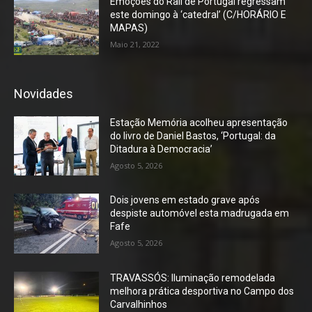
Emoções do Rali de Portugal regressam
este domingo à ‘catedral’ (C/HORÁRIO E
MAPAS)
Maio 21, 2022
Novidades
Estação Memória acolheu apresentação
do livro de Daniel Bastos, ‘Portugal: da
Ditadura à Democracia’
Agosto 5, 2026
Dois jovens em estado grave após
despiste automóvel esta madrugada em
Fafe
Agosto 5, 2026
TRAVASSÓS: Iluminação remodelada
melhora prática desportiva no Campo dos
Carvalhinhos