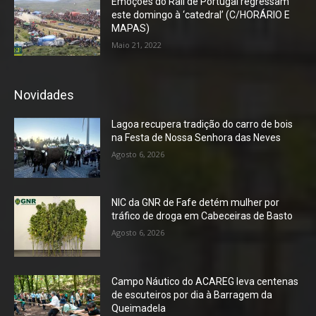
Emoções do Rali de Portugal regressam
este domingo à ‘catedral’ (C/HORÁRIO E
MAPAS)
Maio 21, 2022
Novidades
Lagoa recupera tradição do carro de bois
na Festa de Nossa Senhora das Neves
Agosto 6, 2026
NIC da GNR de Fafe detém mulher por
tráfico de droga em Cabeceiras de Basto
Agosto 6, 2026
Campo Náutico do ACAREG leva centenas
de escuteiros por dia à Barragem da
Queimadela