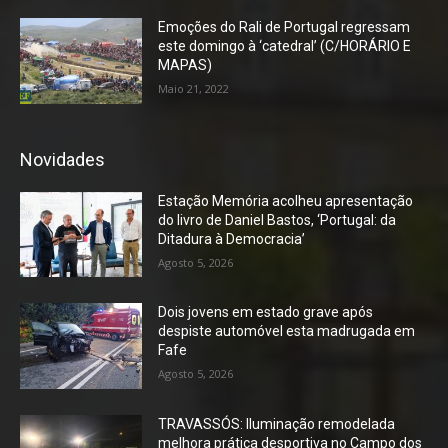
Emoções do Rali de Portugal regressam
este domingo à ‘catedral’ (C/HORÁRIO E
MAPAS)
Maio 21, 2022
Novidades
Estação Memória acolheu apresentação
do livro de Daniel Bastos, ‘Portugal: da
Ditadura à Democracia’
Agosto 5, 2026
Dois jovens em estado grave após
despiste automóvel esta madrugada em
Fafe
Agosto 5, 2026
TRAVASSÓS: Iluminação remodelada
melhora prática desportiva no Campo dos