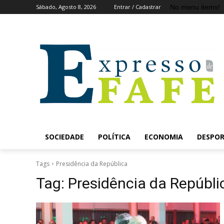
No menu items!
Sábado, Agosto 8, 2026
Entrar / Cadastrar
SOCIEDADE
POLÍTICA
ECONOMIA
DESPO
Tags
Presidência da República
Tag:
Presidência da Repúbli