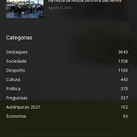
na Festa de Nossa Senhora das Neves
Agosto 6, 2026
Categorias
Destaques
3643
Sociedade
1358
Desporto
1160
Cultura
443
Política
373
Freguesias
337
Autárquicas 2021
102
Economia
93