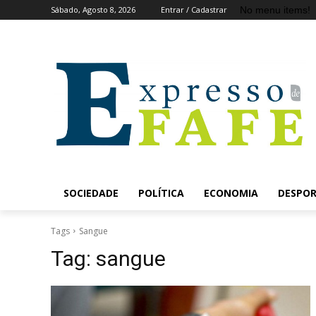
No menu items!
Sábado, Agosto 8, 2026
Entrar / Cadastrar
SOCIEDADE
POLÍTICA
ECONOMIA
DESPO
Tags
Sangue
Tag:
sangue