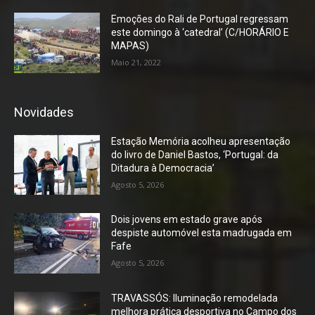
Emoções do Rali de Portugal regressam
este domingo à ‘catedral’ (C/HORÁRIO E
MAPAS)
Maio 21, 2022
Novidades
Estação Memória acolheu apresentação
do livro de Daniel Bastos, ‘Portugal: da
Ditadura à Democracia’
Agosto 5, 2026
Dois jovens em estado grave após
despiste automóvel esta madrugada em
Fafe
Agosto 5, 2026
TRAVASSÓS: Iluminação remodelada
melhora prática desportiva no Campo dos