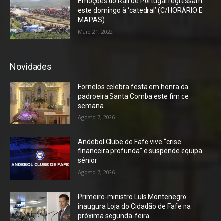
Emoções do Rali de Portugal regressam
este domingo à ‘catedral’ (C/HORÁRIO E
MAPAS)
Maio 21, 2022
Novidades
Fornelos celebra festa em honra da
padroeira Santa Comba este fim de
semana
Agosto 7, 2026
Andebol Clube de Fafe vive “crise
financeira profunda” e suspende equipa
sénior
Agosto 7, 2026
Primeiro-ministro Luís Montenegro
inaugura Loja do Cidadão de Fafe na
próxima segunda-feira