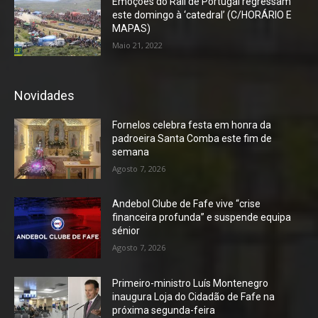
Emoções do Rali de Portugal regressam
este domingo à ‘catedral’ (C/HORÁRIO E
MAPAS)
Maio 21, 2022
Novidades
Fornelos celebra festa em honra da
padroeira Santa Comba este fim de
semana
Agosto 7, 2026
Andebol Clube de Fafe vive “crise
financeira profunda” e suspende equipa
sénior
Agosto 7, 2026
Primeiro-ministro Luís Montenegro
inaugura Loja do Cidadão de Fafe na
próxima segunda-feira