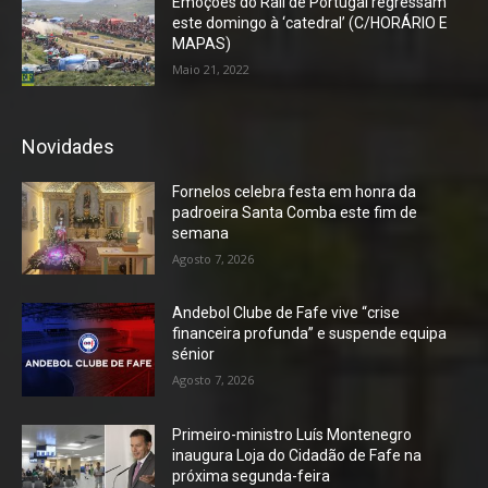
Emoções do Rali de Portugal regressam
este domingo à ‘catedral’ (C/HORÁRIO E
MAPAS)
Maio 21, 2022
Novidades
Fornelos celebra festa em honra da
padroeira Santa Comba este fim de
semana
Agosto 7, 2026
Andebol Clube de Fafe vive “crise
financeira profunda” e suspende equipa
sénior
Agosto 7, 2026
Primeiro-ministro Luís Montenegro
inaugura Loja do Cidadão de Fafe na
próxima segunda-feira