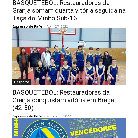
BASQUETEBOL: Restauradores da
Granja somam quarta vitória seguida na
Taça do Minho Sub-16
Expresso de Fafe
-
Abril 27, 2022
Desporto
BASQUETEBOL: Restauradores da
Granja conquistam vitória em Braga
(42-50)
Expresso de Fafe
-
Março 30, 2022