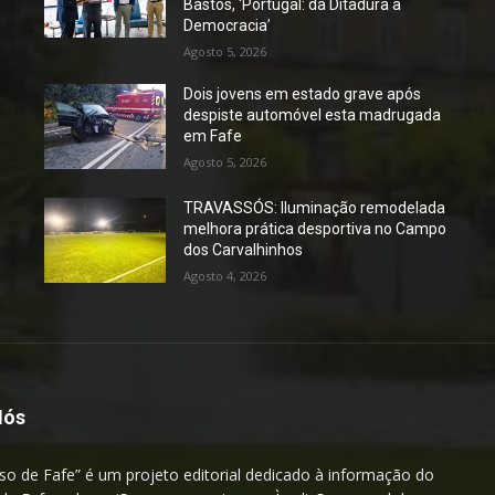
Bastos, ‘Portugal: da Ditadura à
Democracia’
Agosto 5, 2026
Dois jovens em estado grave após
despiste automóvel esta madrugada
em Fafe
Agosto 5, 2026
TRAVASSÓS: Iluminação remodelada
melhora prática desportiva no Campo
dos Carvalhinhos
Agosto 4, 2026
Nós
so de Fafe” é um projeto editorial dedicado à informação do