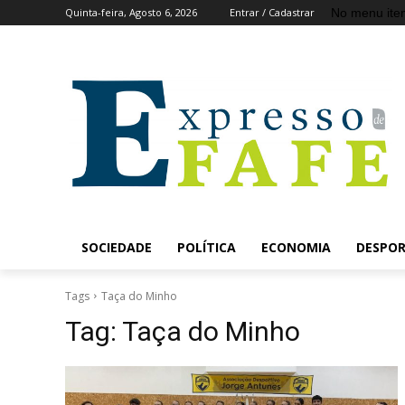
No menu ite
Quinta-feira, Agosto 6, 2026
Entrar / Cadastrar
SOCIEDADE
POLÍTICA
ECONOMIA
DESPO
Tags
Taça do Minho
Tag:
Taça do Minho