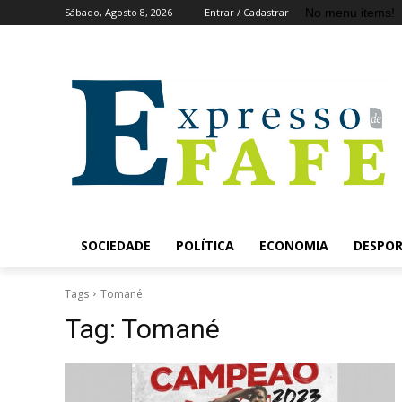
No menu items!
Sábado, Agosto 8, 2026
Entrar / Cadastrar
SOCIEDADE
POLÍTICA
ECONOMIA
DESPO
Tags
Tomané
Tag:
Tomané