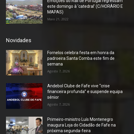
Emoções do Rali de Portugal regressam
este domingo à ‘catedral’ (C/HORÁRIO E
MAPAS)
Maio 21, 2022
Novidades
Fornelos celebra festa em honra da
padroeira Santa Comba este fim de
semana
Agosto 7, 2026
Andebol Clube de Fafe vive “crise
financeira profunda” e suspende equipa
sénior
Agosto 7, 2026
Primeiro-ministro Luís Montenegro
inaugura Loja do Cidadão de Fafe na
próxima segunda-feira