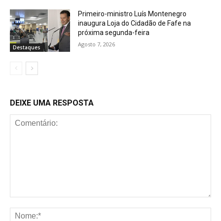
Primeiro-ministro Luís Montenegro
inaugura Loja do Cidadão de Fafe na
próxima segunda-feira
Agosto 7, 2026
Destaques
DEIXE UMA RESPOSTA
Comentário:
No