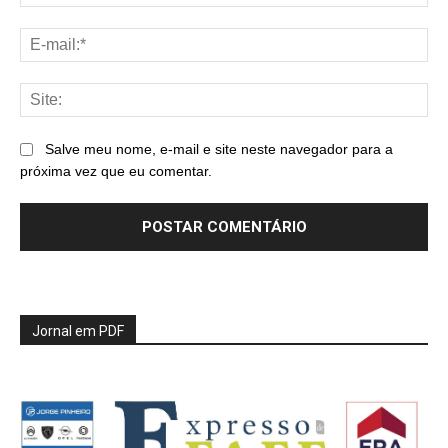
E-
mai
Sit
Salve meu nome, e-mail e site neste navegador para a
próxima vez que eu comentar.
Jornal em PDF