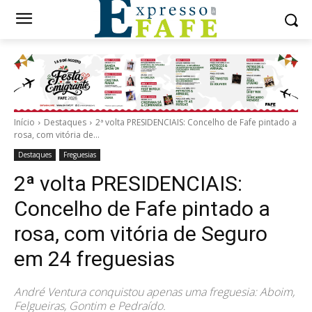
Início
Destaques
2ª volta PRESIDENCIAIS: Concelho de Fafe pintado a
rosa, com vitória de...
Destaques
Freguesias
2ª volta PRESIDENCIAIS:
Concelho de Fafe pintado a
rosa, com vitória de Seguro
em 24 freguesias
André Ventura conquistou apenas uma freguesia: Aboim,
Felgueiras, Gontim e Pedraído.