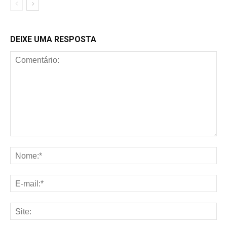
DEIXE UMA RESPOSTA
Comentário:
No
E-
mai
Sit