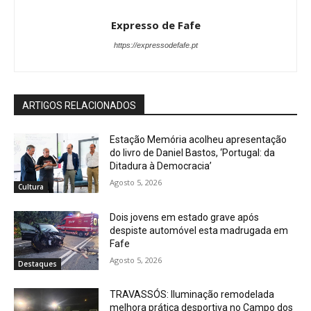
Expresso de Fafe
https://expressodefafe.pt
ARTIGOS RELACIONADOS
Estação Memória acolheu apresentação
do livro de Daniel Bastos, ‘Portugal: da
Ditadura à Democracia’
Agosto 5, 2026
Cultura
Dois jovens em estado grave após
despiste automóvel esta madrugada em
Fafe
Agosto 5, 2026
Destaques
TRAVASSÓS: Iluminação remodelada
melhora prática desportiva no Campo dos