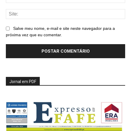
mai
Sit
Salve meu nome, e-mail e site neste navegador para a
próxima vez que eu comentar.
Jornal em PDF