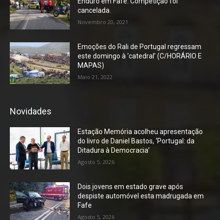
Enduro em Fafe. Competição foi
cancelada.
Novembro 20, 2021
Emoções do Rali de Portugal regressam
este domingo à ‘catedral’ (C/HORÁRIO E
MAPAS)
Maio 21, 2022
Novidades
Estação Memória acolheu apresentação
do livro de Daniel Bastos, ‘Portugal: da
Ditadura à Democracia’
Agosto 5, 2026
Dois jovens em estado grave após
despiste automóvel esta madrugada em
Fafe
Agosto 5, 2026