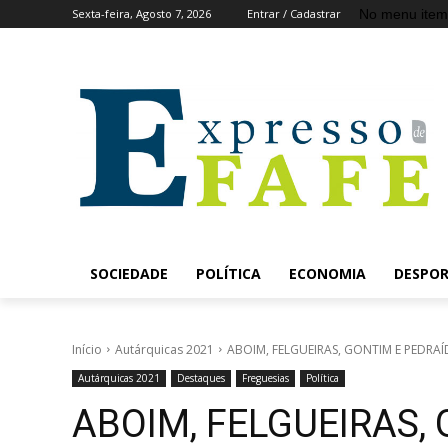
No menu item
Sexta-feira, Agosto 7, 2026
Entrar / Cadastrar
SOCIEDADE
POLÍTICA
ECONOMIA
DESPO
Início
Autárquicas 2021
ABOIM, FELGUEIRAS, GONTIM E PEDRAÍDO
Autárquicas 2021
Destaques
Freguesias
Política
ABOIM, FELGUEIRAS, 