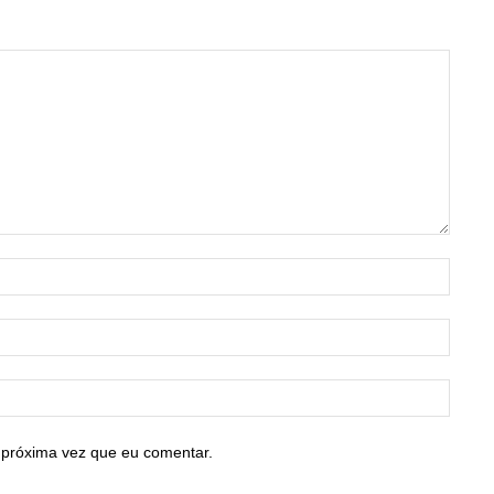
Nome:
E-
mail:*
Site:
 próxima vez que eu comentar.