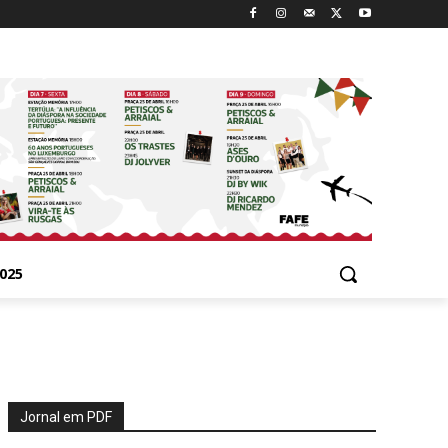
025
Jornal em PDF