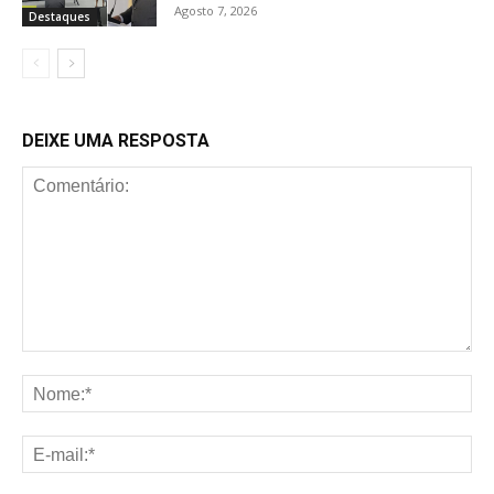
Agosto 7, 2026
Destaques
DEIXE UMA RESPOSTA
Comentário:
No
E-
mai