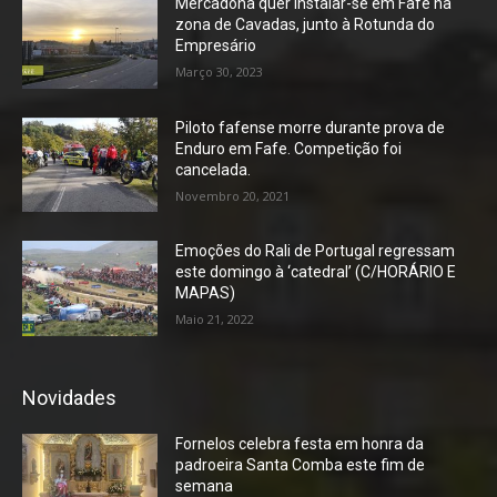
Mercadona quer instalar-se em Fafe na
zona de Cavadas, junto à Rotunda do
Empresário
Março 30, 2023
Piloto fafense morre durante prova de
Enduro em Fafe. Competição foi
cancelada.
Novembro 20, 2021
Emoções do Rali de Portugal regressam
este domingo à ‘catedral’ (C/HORÁRIO E
MAPAS)
Maio 21, 2022
Novidades
Fornelos celebra festa em honra da
padroeira Santa Comba este fim de
semana