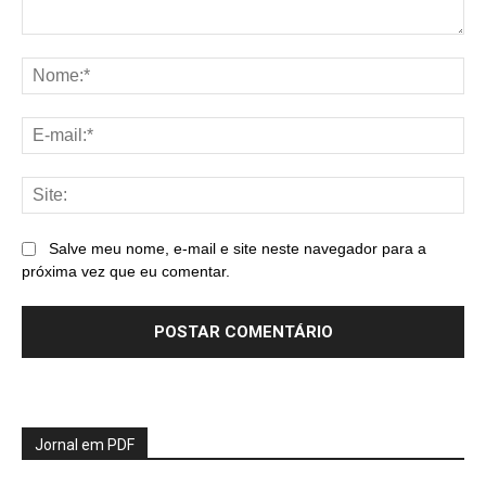
Comentário:
No
E-
mai
Sit
Salve meu nome, e-mail e site neste navegador para a
próxima vez que eu comentar.
Jornal em PDF