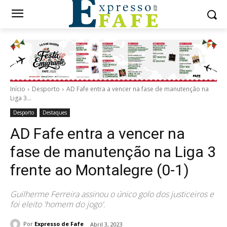
Início
Desporto
AD Fafe entra a vencer na fase de manutenção na
Liga 3...
Desporto
Destaques
AD Fafe entra a vencer na
fase de manutenção na Liga 3
frente ao Montalegre (0-1)
Guilherme Ferreira assinou o único golo dos justiceiros e
foi eleito 'homem do jogo'.
Por
Expresso de Fafe
Abril 3, 2023