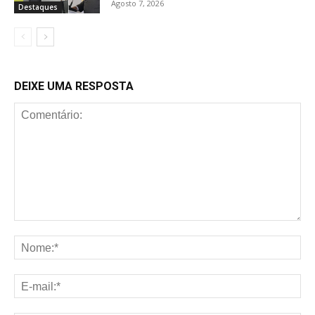
Agosto 7, 2026
Destaques
DEIXE UMA RESPOSTA
Comentário:
No
E-
mai