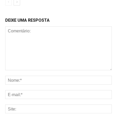
DEIXE UMA RESPOSTA
Comentário:
No
E-
mai
Sit