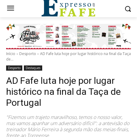
Início
Desporto
AD Fafe luta hoje por lugar histórico na final da Taça
de...
Desporto
Destaques
AD Fafe luta hoje por lugar
histórico na final da Taça de
Portugal
"Fizemos um trajeto maravilhoso, temos o nosso valor,
mas vamos apanhar um adversário difícil": a antevisão do
treinador Mário Ferreira à segunda mão das meias-finais,
frente ao Torreense.