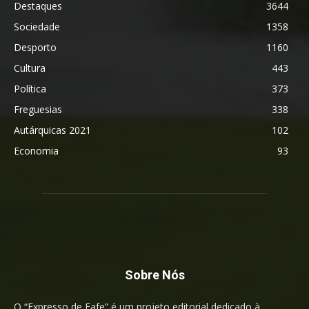
Destaques
3644
Sociedade
1358
Desporto
1160
Cultura
443
Política
373
Freguesias
338
Autárquicas 2021
102
Economia
93
Sobre Nós
O “Expresso de Fafe” é um projeto editorial dedicado à