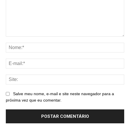
Comentário:
No
E-
mai
Sit
Salve meu nome, e-mail e site neste navegador para a
próxima vez que eu comentar.