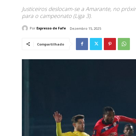
Justiceiros deslocam-se a Amarante, no próx
para o campeonato (Liga 3).
Por
Expresso de Fafe
Dezembro 15, 2025
Compartilhado