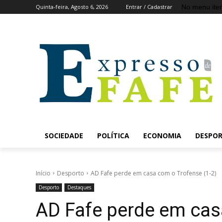
No menu ite
Quinta-feira, Agosto 6, 2026
Entrar / Cadastrar
SOCIEDADE
POLÍTICA
ECONOMIA
DESPO
Início
Desporto
AD Fafe perde em casa com o Trofense (1-2)
Desporto
Destaques
AD Fafe perde em cas