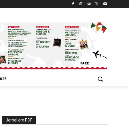
025
Jornal em PDF