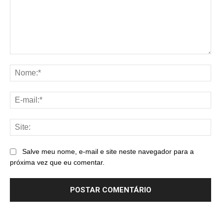
Comentário:
No
E-
mai
Sit
Salve meu nome, e-mail e site neste navegador para a
próxima vez que eu comentar.