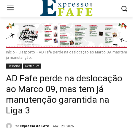
Início
Desporto
AD Fafe perde na deslocação ao Marco 09, mas tem
já manutenção...
Desporto
Destaques
AD Fafe perde na deslocação
ao Marco 09, mas tem já
manutenção garantida na
Liga 3
Por
Expresso de Fafe
Abril 20, 2026