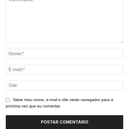
Comentário:
No
E-
mai
Sit
Salve meu nome, e-mail e site neste navegador para a
próxima vez que eu comentar.