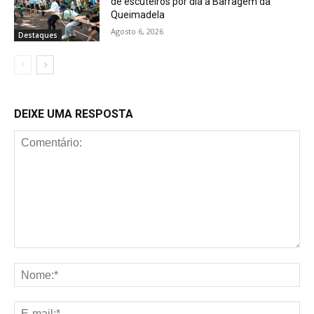
de escuteiros por dia à Barragem da
Queimadela
Agosto 6, 2026
Destaques
DEIXE UMA RESPOSTA
Comentário:
No
E-