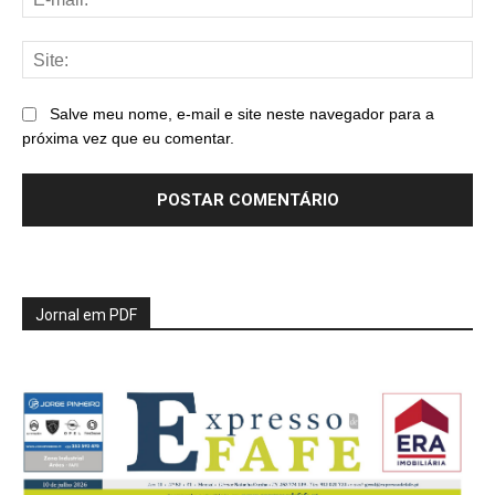
mai
Sit
Salve meu nome, e-mail e site neste navegador para a
próxima vez que eu comentar.
Jornal em PDF