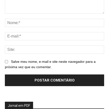
Comentário:
No
E-
mai
Sit
Salve meu nome, e-mail e site neste navegador para a
próxima vez que eu comentar.
Jornal em PDF