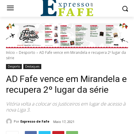
Início
Desporto
AD Fafe vence em Mirandela e recupera 2º lugar da
série
Desporto
Destaques
AD Fafe vence em Mirandela e
recupera 2º lugar da série
Vitória volta a colocar os Justiceiros em lugar de acesso à
nova Liga 3.
Por
Expresso de Fafe
Maio 17, 2021