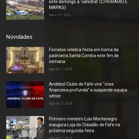
este domingo à ‘catedral’ (C/HORÁRIO E
MAPAS)
Maio 21, 2022
Novidades
Fornelos celebra festa em honra da
padroeira Santa Comba este fim de
semana
Agosto 7, 2026
Andebol Clube de Fafe vive “crise
financeira profunda” e suspende equipa
sénior
Agosto 7, 2026
Primeiro-ministro Luís Montenegro
inaugura Loja do Cidadão de Fafe na
próxima segunda-feira
Agosto 7, 2026