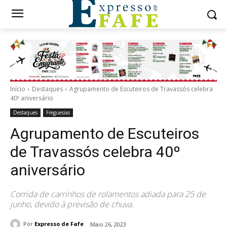
Início
Destaques
Agrupamento de Escuteiros de Travassós celebra
40º aniversário
Destaques
Freguesias
Agrupamento de Escuteiros
de Travassós celebra 40º
aniversário
Corrida de carrinhos de rolamentos adiada para 25 de
junho, devido à previsão de chuva.
Por
Expresso de Fafe
Maio 26, 2023