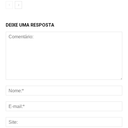
DEIXE UMA RESPOSTA
Comentário:
No
E-
mai
Sit