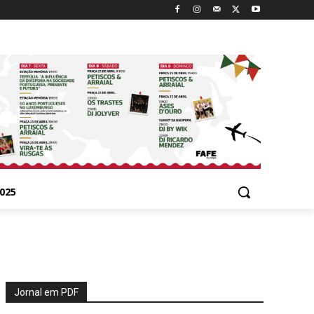
025
Jornal em PDF