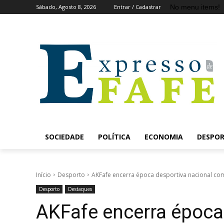
No menu items!
Sábado, Agosto 8, 2026
Entrar / Cadastrar
SOCIEDADE
POLÍTICA
ECONOMIA
DESPO
Início
Desporto
AKFafe encerra época desportiva nacional co
Desporto
Destaques
AKFafe encerra época