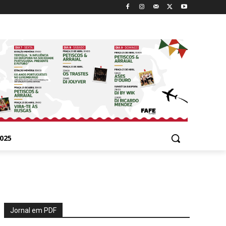
025
Jornal em PDF