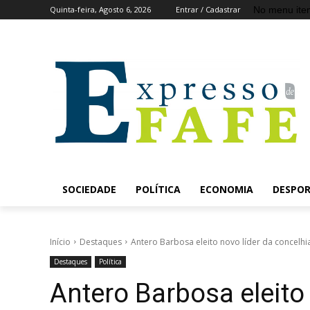
No menu ite
Quinta-feira, Agosto 6, 2026
Entrar / Cadastrar
SOCIEDADE
POLÍTICA
ECONOMIA
DESPO
Início
Destaques
Antero Barbosa eleito novo líder da concelhia
Destaques
Política
Antero Barbosa eleito