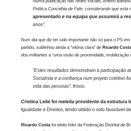
Numa publicação nas redes sociais, Antero Barbosa 
Política Concelhia de Fafe, considerando que esta re
apresentado e na equipa que assumirá a resp
anos”.
Num dia que diz ter sido importante não só para o PS e
partido, sublinhou ainda a “vitória clara” de
Ricardo Cost
dos militantes a “uma visão de proximidade, mobilização e 
“Estes resultados demonstram a participação ati
Socialista e a confiança num projeto coletivo f
vida das pessoas”, frisou.
Cristina Leite
foi reeleita presidente da estrutura
Igualdade e Direitos, tendo obtido o voto favorável d
Ricardo Costa
foi eleito líder da Federação Distrital de 