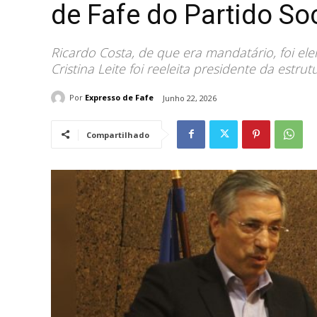
de Fafe do Partido Soc
Ricardo Costa, de que era mandatário, foi elei
Cristina Leite foi reeleita presidente da estrut
Por
Expresso de Fafe
Junho 22, 2026
Compartilhado