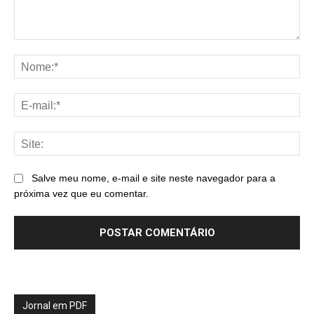
Comentário:
No
E-
mai
Sit
Salve meu nome, e-mail e site neste navegador para a
próxima vez que eu comentar.
Jornal em PDF