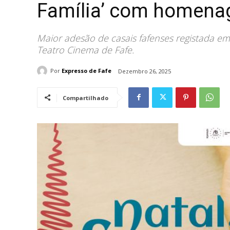
Família’ com homena
Maior adesão de casais fafenses registada em 
Teatro Cinema de Fafe.
Por
Expresso de Fafe
Dezembro 26, 2025
Compartilhado