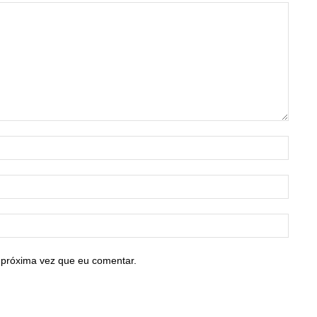
Nome:
E-
mail:*
Site:
 próxima vez que eu comentar.