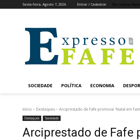
No menu item
Sexta-feira, Agosto 7, 2026
Entrar / Cadastrar
SOCIEDADE
POLÍTICA
ECONOMIA
DESPO
Início
Destaques
Arciprestado de Fafe promove 'Natal em Fam
Destaques
Sociedade
Arciprestado de Fafe