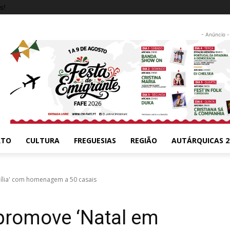
s!
- Anúncio -
RTO
CULTURA
FREGUESIAS
REGIÃO
AUTÁRQUICAS 2
ília' com homenagem a 50 casais
 promove ‘Natal em