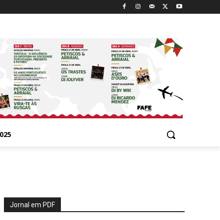
025
Jornal em PDF