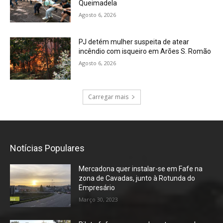
Queimadela
Agosto 6, 2026
PJ detém mulher suspeita de atear
incêndio com isqueiro em Arões S. Romão
Agosto 6, 2026
Carregar mais
Notícias Populares
Mercadona quer instalar-se em Fafe na
zona de Cavadas, junto à Rotunda do
Empresário
Março 30, 2023