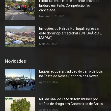
Piloto fafense morre durante prova de
Enduro em Fafe. Competição foi
cancelada.
Novembro 20, 2021
Emoções do Rali de Portugal regressam
este domingo à ‘catedral’ (C/HORÁRIO E
MAPAS)
Maio 21, 2022
Novidades
Lagoa recupera tradição do carro de bois
na Festa de Nossa Senhora das Neves
Agosto 6, 2026
NIC da GNR de Fafe detém mulher por
tráfico de droga em Cabeceiras de Basto
Agosto 6, 2026