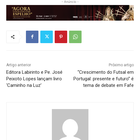
- Anúncio -
Artigo anterior
Próximo artigo
Editora Labirinto e Pe. José
“Crescimento do Futsal em
Peixoto Lopes lançam livro
Portugal: presente e futuro” é
‘Caminho na Luz’
tema de debate em Fafe