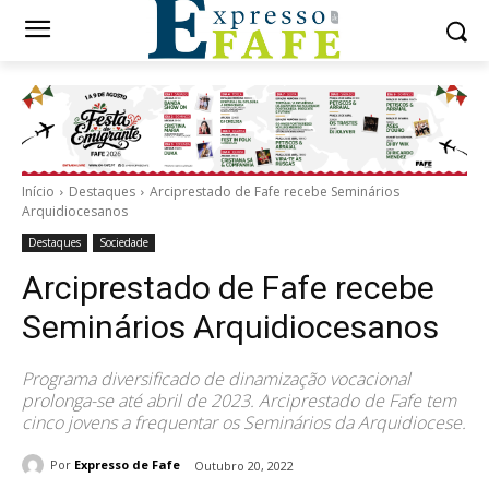
Início
Destaques
Arciprestado de Fafe recebe Seminários
Arquidiocesanos
Destaques
Sociedade
Arciprestado de Fafe recebe
Seminários Arquidiocesanos
Programa diversificado de dinamização vocacional
prolonga-se até abril de 2023. Arciprestado de Fafe tem
cinco jovens a frequentar os Seminários da Arquidiocese.
Por
Expresso de Fafe
Outubro 20, 2022