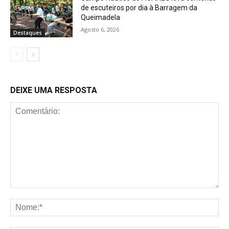
de escuteiros por dia à Barragem da
Queimadela
Agosto 6, 2026
Destaques
DEIXE UMA RESPOSTA
Comentário:
No