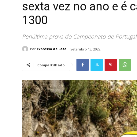
sexta vez no ano e é
1300
Penúltima prova do Campeonato de Portugal 
Por
Expresso de Fafe
Setembro 13, 2022
Compartilhado