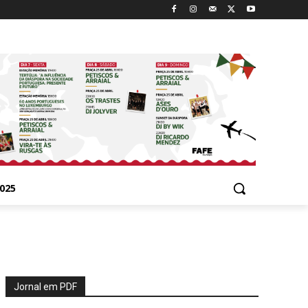
025
Jornal em PDF