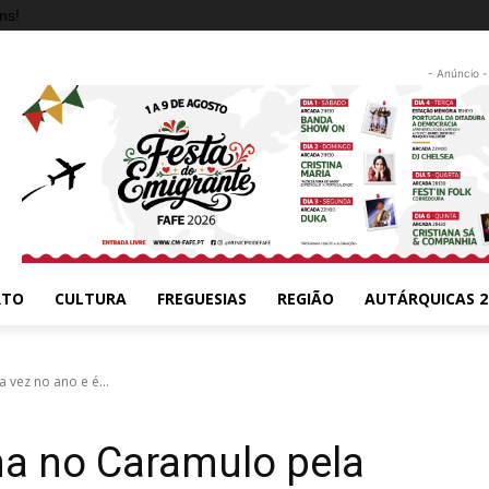
ms!
- Anúncio -
RTO
CULTURA
FREGUESIAS
REGIÃO
AUTÁRQUICAS 2
vez no ano e é...
a no Caramulo pela