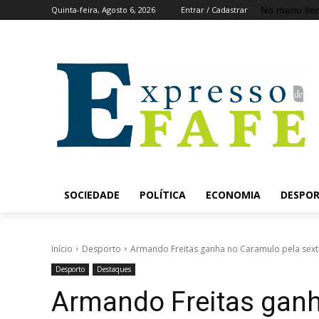
No menu ite
Quinta-feira, Agosto 6, 2026
Entrar / Cadastrar
SOCIEDADE
POLÍTICA
ECONOMIA
DESPO
Início
Desporto
Armando Freitas ganha no Caramulo pela sexta 
Desporto
Destaques
Armando Freitas ganh