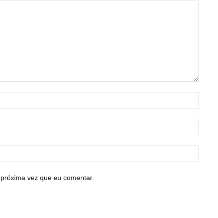
Nome:
E-
mail:*
Site:
 próxima vez que eu comentar.