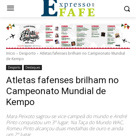
Início
Desporto
Atletas fafenses brilham no Campeonato Mundial
de Kempo
Desporto
Destaques
Atletas fafenses brilham no
Campeonato Mundial de
Kempo
Mara Peixoto sagrou-se vice-campeã do mundo e André
Pinto conquistou um 3º lugar. Na Taça do Mundo WAC,
Romeu Pinto alcançou duas medalhas de ouro e ainda
um 2º lugar.