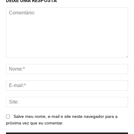
DEIXE UMA RESPOSTA
Comentário:
No
E-
mai
Sit
Salve meu nome, e-mail e site neste navegador para a
próxima vez que eu comentar.